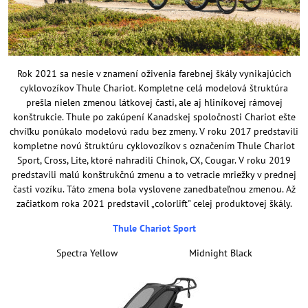
Rok 2021 sa nesie v znamení oživenia farebnej škály vynikajúcich
cyklovozíkov Thule Chariot. Kompletne celá modelová štruktúra
prešla nielen zmenou látkovej časti, ale aj hliníkovej rámovej
konštrukcie. Thule po zakúpení Kanadskej spoločnosti Chariot ešte
chvíľku ponúkalo modelovú radu bez zmeny. V roku 2017 predstavili
kompletne novú štruktúru cyklovozíkov s označením Thule Chariot
Sport, Cross, Lite, ktoré nahradili Chinok, CX, Cougar. V roku 2019
predstavili malú konštrukčnú zmenu a to vetracie mriežky v prednej
časti vozíku. Táto zmena bola vyslovene zanedbateľnou zmenou. Až
začiatkom roka 2021 predstavil „colorlift" celej produktovej škály.
Thule Chariot Sport
Spectra Yellow Midnight Black