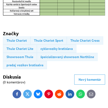
Značky
Thule Chariot
Thule Chariot Sport
Thule Chariot Cross
Thule Chariot Lite
cyklovozíky bratislava
Showrooom Thule
špeicializovaný showroom Northline
predaj vozíkov bratisalva
Diskusia
Nový komentár
(0 komentárov)
Facebook
Twitter
Bluesky
Pinterest
Reddit
LinkedIn
WhatsApp
E-
mail