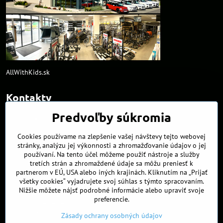
AllWithKids.sk
Kontakty
Predvoľby súkromia
info​@northline​.sk
Cookies používame na zlepšenie vašej návštevy tejto webovej
+421 902 255 255
stránky, analýzu jej výkonnosti a zhromažďovanie údajov o jej
používaní. Na tento účel môžeme použiť nástroje a služby
Kamenná predajňa
tretích strán a zhromaždené údaje sa môžu preniesť k
Nádražná 34/A
partnerom v EÚ, USA alebo iných krajinách. Kliknutím na „Prijať
90027 Ivánka pri Dunaji
všetky cookies“ vyjadrujete svoj súhlas s týmto spracovaním.
Nižšie môžete nájsť podrobné informácie alebo upraviť svoje
Otváracie hodiny
preferencie.
PO, UT, ST, ŠT
9:00 - 17:00
Piatok
8:00 - 16:00
Zásady ochrany osobných údajov