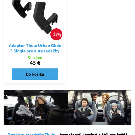
18%
Adaptér Thule Urban Glide
3 Single pre autosedačky
Skladom
45 €
Do košíka
Detské autosedačky Thule
– bezpečnosť, komfort a štýl pre každé