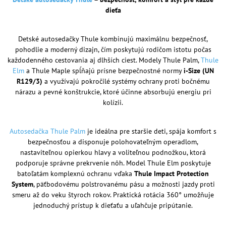
dieťa
Detské autosedačky Thule kombinujú maximálnu bezpečnosť,
pohodlie a moderný dizajn, čím poskytujú rodičom istotu počas
každodenného cestovania aj dlhších ciest. Modely Thule Palm,
Thule
Elm
a Thule Maple spĺňajú prísne bezpečnostné normy
i-Size (UN
R129/3)
a využívajú pokročilé systémy ochrany proti bočnému
nárazu a pevné konštrukcie, ktoré účinne absorbujú energiu pri
kolízii.
Autosedačka Thule Palm
je ideálna pre staršie deti, spája komfort s
bezpečnosťou a disponuje polohovateľným operadlom,
nastaviteľnou opierkou hlavy a voliteľnou podnožkou, ktorá
podporuje správne prekrvenie nôh. Model Thule Elm poskytuje
batoľatám komplexnú ochranu vďaka
Thule Impact Protection
System
, päťbodovému polstrovanému pásu a možnosti jazdy proti
smeru až do veku štyroch rokov. Praktická rotácia 360° umožňuje
jednoduchý prístup k dieťaťu a uľahčuje pripútanie.