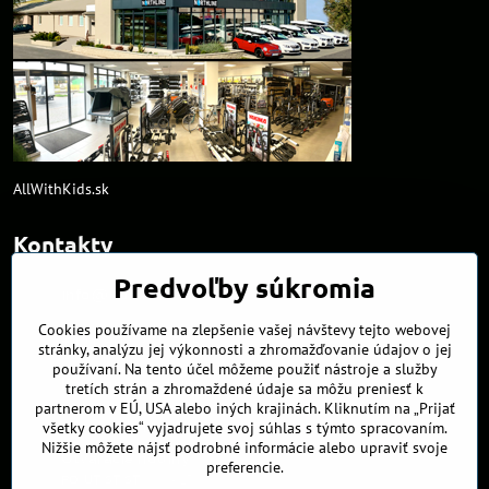
AllWithKids.sk
Kontakty
Predvoľby súkromia
info​@northline​.sk
Cookies používame na zlepšenie vašej návštevy tejto webovej
+421 902 255 255
stránky, analýzu jej výkonnosti a zhromažďovanie údajov o jej
používaní. Na tento účel môžeme použiť nástroje a služby
Kamenná predajňa
tretích strán a zhromaždené údaje sa môžu preniesť k
Nádražná 34/A
partnerom v EÚ, USA alebo iných krajinách. Kliknutím na „Prijať
90027 Ivánka pri Dunaji
všetky cookies“ vyjadrujete svoj súhlas s týmto spracovaním.
Nižšie môžete nájsť podrobné informácie alebo upraviť svoje
Otváracie hodiny
preferencie.
PO, UT, ST, ŠT
9:00 - 17:00