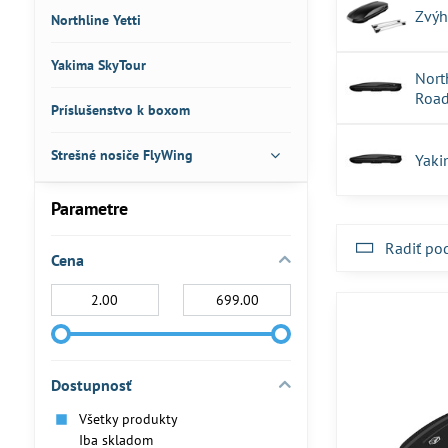
Zvýh
Northline Yetti
Yakima SkyTour
Nort
Roa
Príslušenstvo k boxom
Strešné nosiče FlyWing
Yaki
Parametre
Radiť po
Cena
Od:
Do:
Dostupnosť
Všetky produkty
Iba skladom