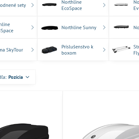
Northline
No
odnené sety
EcoSpace
Ev
hline
Northline Sunny
No
dSpace
Príslušenstvo k
St
ma SkyTour
boxom
Fl
dľa:
Pozícia