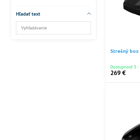
Hľadať text
Prehľadať
výsledky
filtra
fulltextom
Strešný box 
Dostupnosť 3 - 
269 €