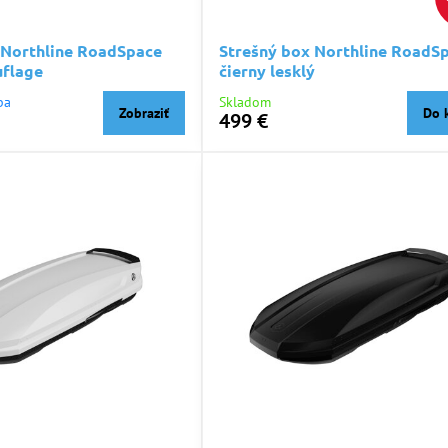
 Northline RoadSpace
Strešný box Northline RoadS
flage
čierny lesklý
ba
Skladom
Zobraziť
Do 
499 €