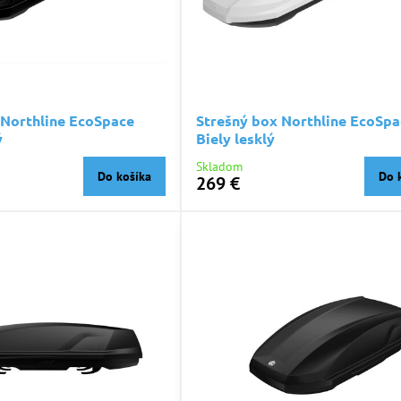
 Northline EcoSpace
Strešný box Northline EcoSpa
ý
Biely lesklý
Skladom
Do košíka
Do 
269 €