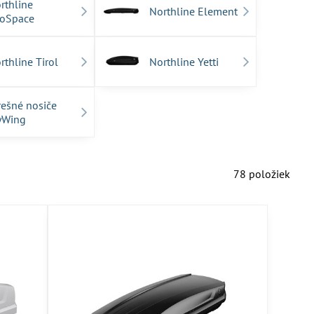
rthline
Northline Element
oSpace
rthline Tirol
Northline Yetti
rešné nosiče
yWing
78
položiek