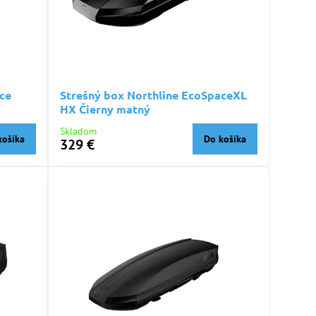
ce
Strešný box Northline EcoSpaceXL
HX Čierny matný
Skladom
košíka
Do košíka
329 €