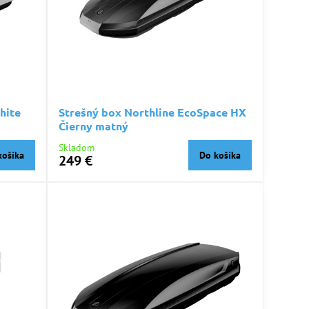
hite
Strešný box Northline EcoSpace HX
Čierny matný
Skladom
košíka
Do košíka
249 €