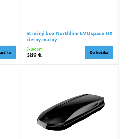
L
Strešný box Northline EVOspace HX
čierny matný
Skladom
košíka
Do košíka
389 €