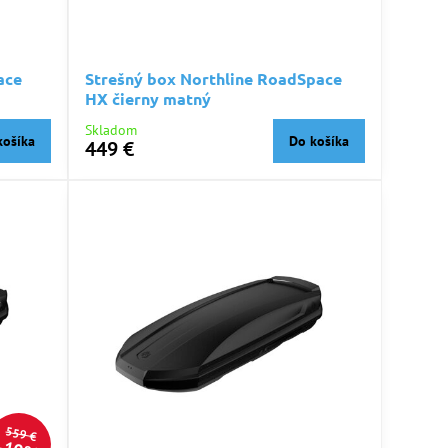
ace
Strešný box Northline RoadSpace
HX čierny matný
Skladom
košíka
Do košíka
449 €
559 €