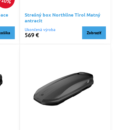
10%
pace
Strešný box Northline Tirol Matný
antracit
Ukončená výroba
košíka
Zobraziť
569 €