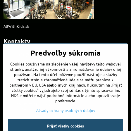
AllWithKids.sk
Kontakty
Predvoľby súkromia
info​@northline​.sk
Cookies používame na zlepšenie vašej návštevy tejto webovej
+421 902 255 255
stránky, analýzu jej výkonnosti a zhromažďovanie údajov o jej
používaní. Na tento účel môžeme použiť nástroje a služby
Kamenná predajňa
tretích strán a zhromaždené údaje sa môžu preniesť k
Nádražná 34/A
partnerom v EÚ, USA alebo iných krajinách. Kliknutím na „Prijať
90027 Ivánka pri Dunaji
všetky cookies“ vyjadrujete svoj súhlas s týmto spracovaním.
Nižšie môžete nájsť podrobné informácie alebo upraviť svoje
Otváracie hodiny
preferencie.
PO, UT, ST, ŠT
9:00 - 17:00
Piatok
8:00 - 16:00
Zásady ochrany osobných údajov
Prijať všetky cookies
©
2026
Copyright