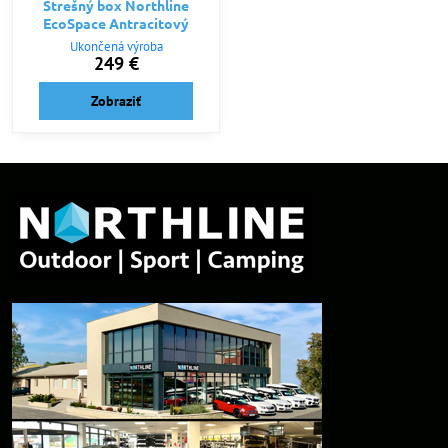
Strešný box Northline
EcoSpace Antracitový
Ukončená výroba
249 €
Zobraziť