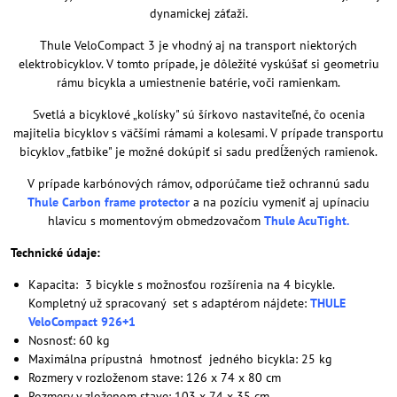
dynamickej záťaži.
Thule VeloCompact 3 je vhodný aj na transport niektorých
elektrobicyklov. V tomto prípade, je dôležité vyskúšať si geometriu
rámu bicykla a umiestnenie batérie, voči ramienkam.
Svetlá a bicyklové „kolísky" sú šírkovo nastaviteľné, čo ocenia
majitelia bicyklov s väčšími rámami a kolesami. V prípade transportu
bicyklov „fatbike" je možné dokúpiť si sadu predĺžených ramienok.
V prípade karbónových rámov, odporúčame tiež ochrannú sadu
Thule Carbon frame protector
a na pozíciu vymeniť aj upínaciu
hlavicu s momentovým obmedzovačom
Thule AcuTight
.
Technické údaje:
Kapacita: 3 bicykle s možnosťou rozšírenia na 4 bicykle.
Kompletný už spracovaný set s adaptérom nájdete:
THULE
VeloCompact 926+1
Nosnosť: 60 kg
Maximálna prípustná hmotnosť jedného bicykla: 25 kg
Rozmery v rozloženom stave: 126 x 74 x 80 cm
Rozmery v zloženom stave: 103 x 74 x 35 cm