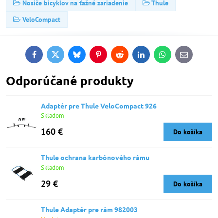
Nosiče bicyklov na ťažné zariadenie
Thule
VeloCompact
Facebook
Twitter
Bluesky
Pinterest
Reddit
LinkedIn
WhatsApp
E-
mail
Odporúčané produkty
Adaptér pre Thule VeloCompact 926
Skladom
160 €
Do košíka
Thule ochrana karbónového rámu
Skladom
29 €
Do košíka
Thule Adaptér pre rám 982003