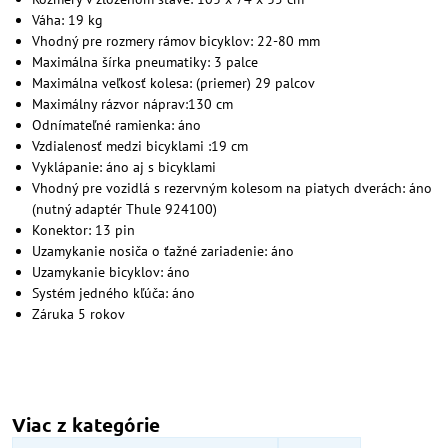
Váha: 19 kg
Vhodný pre rozmery rámov bicyklov: 22-80 mm
Maximálna šírka pneumatiky: 3 palce
Maximálna veľkosť kolesa: (priemer) 29 palcov
Maximálny rázvor náprav:130 cm
Odnímateľné ramienka: áno
Vzdialenosť medzi bicyklami :19 cm
Vyklápanie: áno aj s bicyklami
Vhodný pre vozidlá s rezervným kolesom na piatych dverách: áno
(nutný adaptér Thule 924100)
Konektor: 13 pin
Uzamykanie nosiča o ťažné zariadenie: áno
Uzamykanie bicyklov: áno
Systém jedného kľúča: áno
Záruka 5 rokov
Viac z kategórie