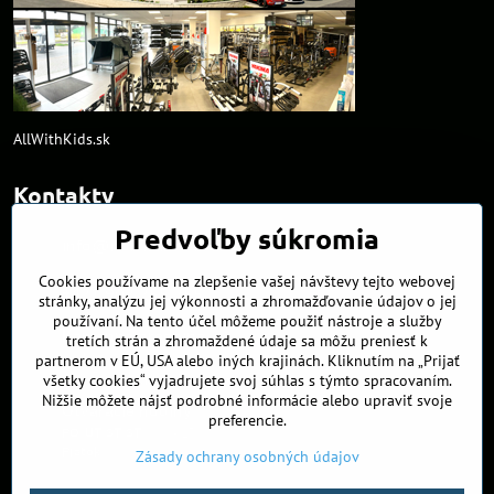
AllWithKids.sk
Kontakty
Predvoľby súkromia
info​@northline​.sk
Cookies používame na zlepšenie vašej návštevy tejto webovej
+421 902 255 255
stránky, analýzu jej výkonnosti a zhromažďovanie údajov o jej
používaní. Na tento účel môžeme použiť nástroje a služby
Kamenná predajňa
tretích strán a zhromaždené údaje sa môžu preniesť k
Nádražná 34/A
partnerom v EÚ, USA alebo iných krajinách. Kliknutím na „Prijať
90027 Ivánka pri Dunaji
všetky cookies“ vyjadrujete svoj súhlas s týmto spracovaním.
Nižšie môžete nájsť podrobné informácie alebo upraviť svoje
Otváracie hodiny
preferencie.
PO, UT, ST, ŠT
9:00 - 17:00
Piatok
8:00 - 16:00
Zásady ochrany osobných údajov