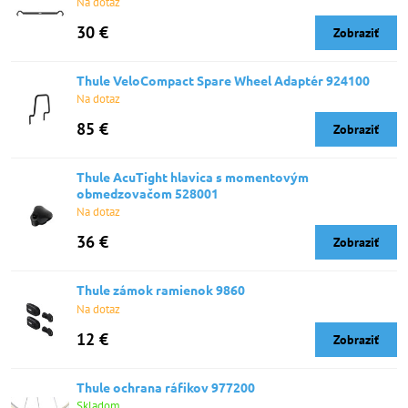
Na dotaz
30 €
Zobraziť
Thule VeloCompact Spare Wheel Adaptér 924100
Na dotaz
85 €
Zobraziť
Thule AcuTight hlavica s momentovým
obmedzovačom 528001
Na dotaz
36 €
Zobraziť
Thule zámok ramienok 9860
Na dotaz
12 €
Zobraziť
Thule ochrana ráfikov 977200
Skladom