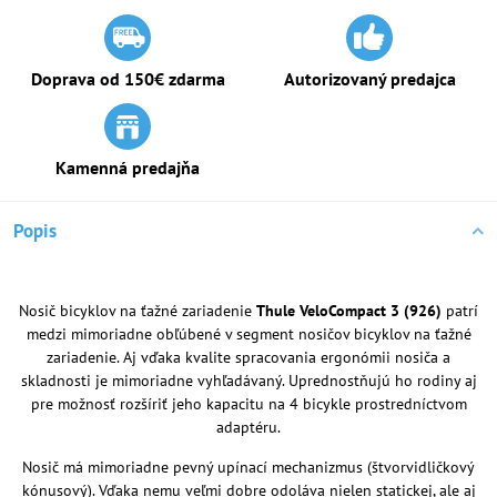
Doprava od 150€ zdarma
Autorizovaný predajca
Kamenná predajňa
Popis
Nosič bicyklov na ťažné zariadenie
Thule VeloCompact 3 (926)
patrí
medzi mimoriadne obľúbené v segment nosičov bicyklov na ťažné
zariadenie. Aj vďaka kvalite spracovania ergonómii nosiča a
skladnosti je mimoriadne vyhľadávaný. Uprednostňujú ho rodiny aj
pre možnosť rozšíriť jeho kapacitu na 4 bicykle prostredníctvom
adaptéru.
Nosič má mimoriadne pevný upínací mechanizmus (štvorvidličkový
kónusový). Vďaka nemu veľmi dobre odoláva nielen statickej, ale aj