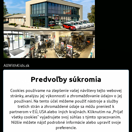
AllWithKids.sk
Predvoľby súkromia
Kontakty
Cookies používame na zlepšenie vašej návštevy tejto webovej
obchod​@northline​.sk
stránky, analýzu jej výkonnosti a zhromažďovanie údajov o jej
používaní. Na tento účel môžeme použiť nástroje a služby
Kamenná predajňa
tretích strán a zhromaždené údaje sa môžu preniesť k
Nádražná 34/A
partnerom v EÚ, USA alebo iných krajinách. Kliknutím na „Prijať
90027 Ivánka pri Dunaji
všetky cookies“ vyjadrujete svoj súhlas s týmto spracovaním.
Nižšie môžete nájsť podrobné informácie alebo upraviť svoje
Otváracie hodiny
preferencie.
PO, UT, ST, ŠT
9:00 - 17:00