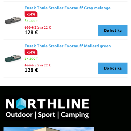
Fusak Thule Stroller Footmuff Gray melange
-14%
Skladom
150 €
Zľava 22 €
Do košíka
128 €
Fusak Thule Stroller Footmuff Mallard green
-14%
Skladom
150 €
Zľava 22 €
Do košíka
128 €