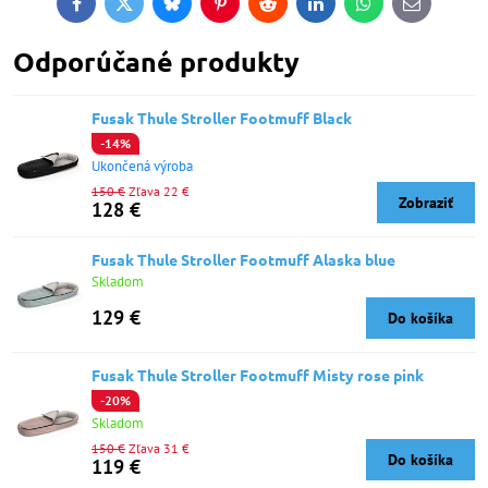
Facebook
Twitter
Bluesky
Pinterest
Reddit
LinkedIn
WhatsApp
E-
mail
Odporúčané produkty
Fusak Thule Stroller Footmuff Black
-14%
Ukončená výroba
150 €
Zľava 22 €
Zobraziť
128 €
Fusak Thule Stroller Footmuff Alaska blue
Skladom
129 €
Do košíka
Fusak Thule Stroller Footmuff Misty rose pink
-20%
Skladom
150 €
Zľava 31 €
Do košíka
119 €