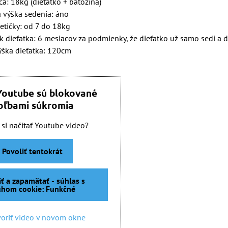
a: 18kg (dieťatko + batožina)
á výška sedenia: áno
etičky: od 7 do 18kg
 dieťatka: 6 mesiacov za podmienky, že dieťatko už samo sedí a d
ška dieťatka: 120cm
Youtube sú blokované
oľbami súkromia
 si načítať Youtube video?
Povoliť tentokrát
iť a zapamätať - súhlas s
uhom cookie: Funkčné
oriť video v novom okne