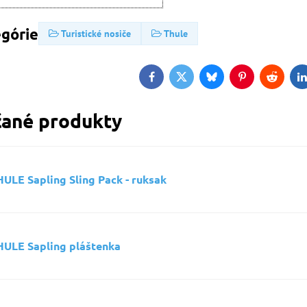
egórie
Turistické nosiče
Thule
Facebook
Twitter
Bluesky
Pinterest
Reddit
L
ané produkty
ULE Sapling Sling Pack - ruksak
HULE Sapling pláštenka