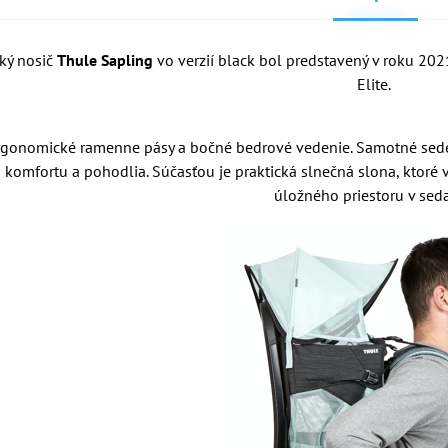
cký nosič
Thule Sapling
vo verzií black bol predstavený v roku 20
Elite.
gonomické ramenne pásy a bočné bedrové vedenie. Samotné sedeni
omfortu a pohodlia. Súčasťou je praktická slnečná slona, ktoré v
úložného priestoru v sed