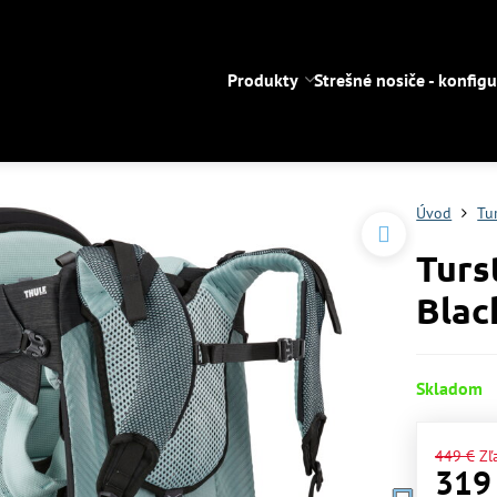
Produkty
Strešné nosiče - konfigu
Úvod
Tu
Turs
Blac
Skladom
449 €
Zľ
319