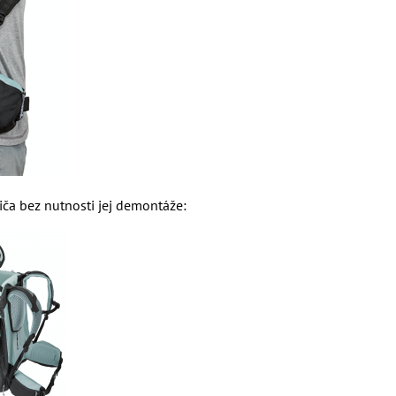
iča bez nutnosti jej demontáže: