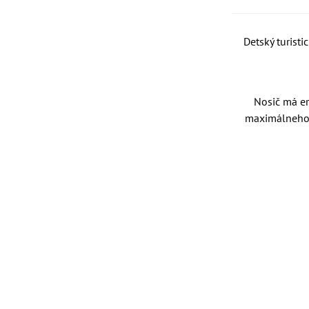
Detský turisti
Nosič má er
maximálneho k