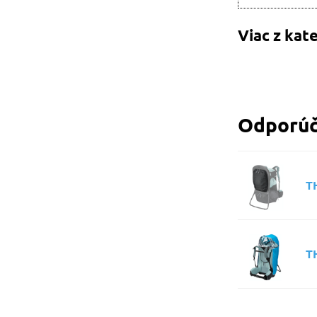
Viac z kat
Odporúč
TH
T