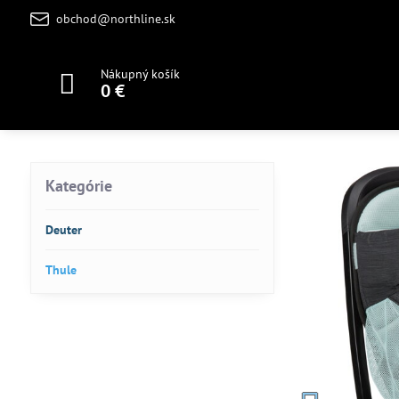
obchod@northline.sk
Nákupný košík
0 €
Kategórie
Deuter
Thule