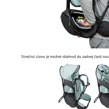
Slnečnú clonu je možné stiahnuť do zadnej časti nos