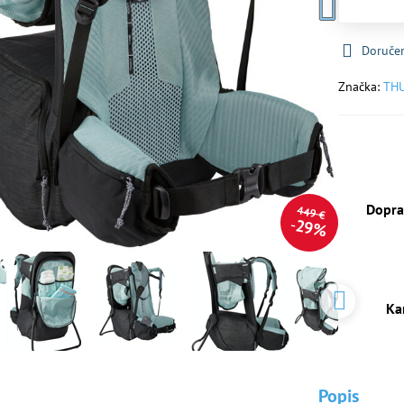
Doruče
Značka:
TH
Dopra
449 €
29%
Ka
Popis