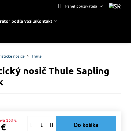
Panel používateľa
rátor podľa vozila
Kontakt
ristické nosiče
Thule
tický nosič Thule Sapling
k
ava
130 €
Do košíka
 €