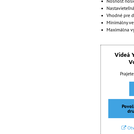
Nosnosť nosič
Nastavieteľn
Vhodné pre d
Minimálny vek
Maximálna vý
Videá 
V
Prajete
Povol
dr
Otv