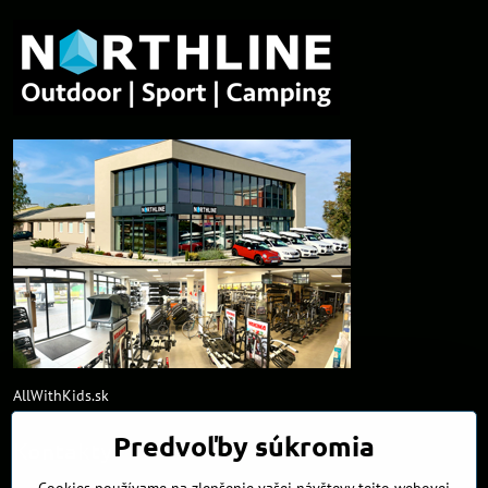
AllWithKids.sk
Predvoľby súkromia
Kontakty