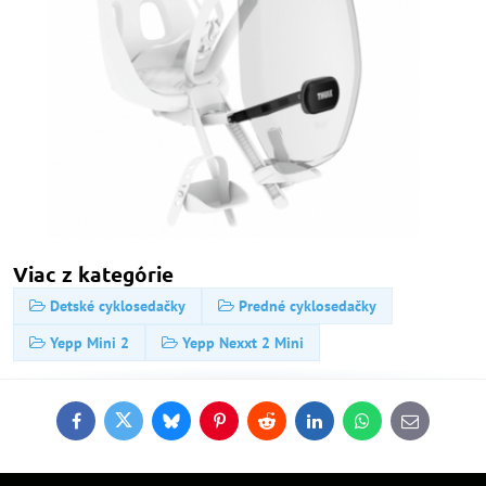
Viac z kategórie
Detské cyklosedačky
Predné cyklosedačky
Yepp Mini 2
Yepp Nexxt 2 Mini
Facebook
Twitter
Bluesky
Pinterest
Reddit
LinkedIn
WhatsApp
E-
mail