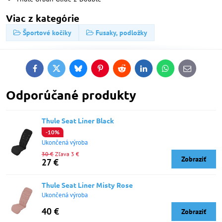
Viac z kategórie
Športové kočíky
Fusaky, podložky
Facebook
Twitter
Bluesky
Pinterest
Reddit
LinkedIn
WhatsApp
E-
mail
Odporúčané produkty
Thule Seat Liner Black
-10%
Ukončená výroba
30 €
Zľava 3 €
Zobraziť
27 €
Thule Seat Liner Misty Rose
Ukončená výroba
40 €
Zobraziť