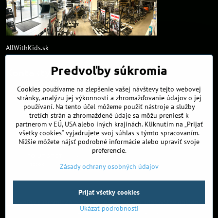
AllWithKids.sk
Predvoľby súkromia
Kontakty
Cookies používame na zlepšenie vašej návštevy tejto webovej
obchod​@northline​.sk
stránky, analýzu jej výkonnosti a zhromažďovanie údajov o jej
používaní. Na tento účel môžeme použiť nástroje a služby
Kamenná predajňa
tretích strán a zhromaždené údaje sa môžu preniesť k
Nádražná 34/A
partnerom v EÚ, USA alebo iných krajinách. Kliknutím na „Prijať
90027 Ivánka pri Dunaji
všetky cookies“ vyjadrujete svoj súhlas s týmto spracovaním.
Nižšie môžete nájsť podrobné informácie alebo upraviť svoje
Otváracie hodiny
preferencie.
PO, UT, ST, ŠT
9:00 - 17:00
Piatok
8:00 - 16:00
Zásady ochrany osobných údajov
©
2026
Copyright
Prijať všetky cookies
Predvoľby súkromia
Zásady ochrany osobných údajov
Stav objednávky
Ukázať podrobnosti
Vytvorené pomocou:
BiznisWeb.sk