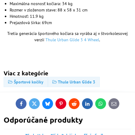
Maximálna nosnosť kočiara: 34 kg
Rozmer v zloženom stave: 88 x 58 x 31 cm
Hmotnosť: 11.9 kg
Prejazdová šírka: 69cm
Tretia generácia športového kočiara sa vyrába aj v štvorkolesovej
verzií
Thule Urban Glide 3 4 Wheel
.
Viac z kategórie
Športové kočíky
Thule Urban Glide 3
Facebook
Twitter
Bluesky
Pinterest
Reddit
LinkedIn
WhatsApp
E-
mail
Odporúčané produkty