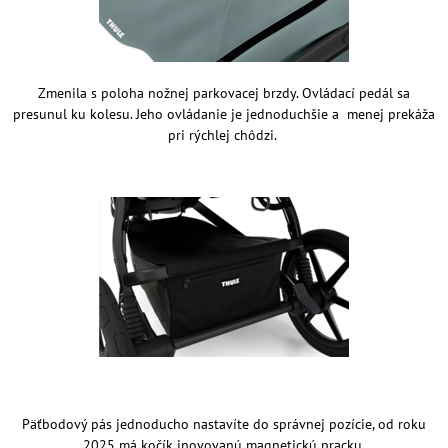
Zmenila s poloha nožnej parkovacej brzdy. Ovládací pedál sa
presunul ku kolesu. Jeho ovládanie je jednoduchšie a menej prekáža
pri rýchlej chôdzi.
Päťbodový pás jednoducho nastavíte do správnej pozície, od roku
2025 má kočík inovovanú magnetickú pracku.