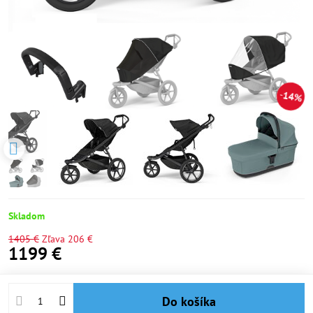
14%
Skladom
1405 €
Zľava
206 €
1199 €
Do košíka