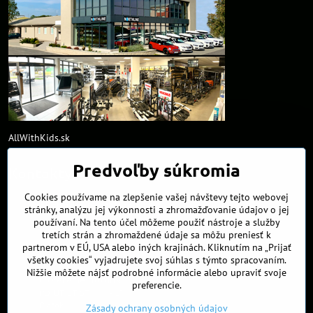
AllWithKids.sk
Predvoľby súkromia
Kontakty
Cookies používame na zlepšenie vašej návštevy tejto webovej
obchod​@northline​.sk
stránky, analýzu jej výkonnosti a zhromažďovanie údajov o jej
používaní. Na tento účel môžeme použiť nástroje a služby
Kamenná predajňa
tretích strán a zhromaždené údaje sa môžu preniesť k
Nádražná 34/A
partnerom v EÚ, USA alebo iných krajinách. Kliknutím na „Prijať
90027 Ivánka pri Dunaji
všetky cookies“ vyjadrujete svoj súhlas s týmto spracovaním.
Nižšie môžete nájsť podrobné informácie alebo upraviť svoje
Otváracie hodiny
preferencie.
PO, UT, ST, ŠT
9:00 - 17:00
Piatok
8:00 - 16:00
Zásady ochrany osobných údajov