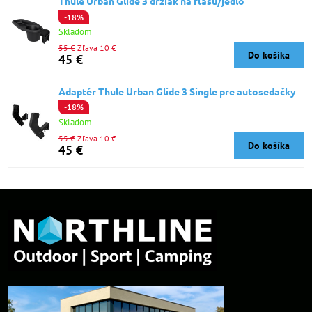
Thule Urban Glide 3 držiak na fľašu/jedlo
-18%
Skladom
55 €
Zľava 10 €
Do košíka
45 €
Adaptér Thule Urban Glide 3 Single pre autosedačky
-18%
Skladom
55 €
Zľava 10 €
Do košíka
45 €