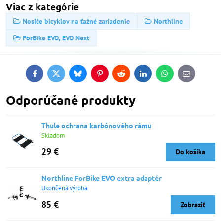
Viac z kategórie
Nosiče bicyklov na ťažné zariadenie
Northline
ForBike EVO, EVO Next
Facebook
Twitter
Bluesky
Pinterest
Reddit
LinkedIn
WhatsApp
E-
mail
Odporúčané produkty
Thule ochrana karbónového rámu
Skladom
29 €
Do košíka
Northline ForBike EVO extra adaptér
Ukončená výroba
85 €
Zobraziť