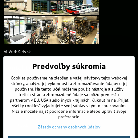
AllWithKids.sk
Predvoľby súkromia
Kontakty
Cookies používame na zlepšenie vašej návštevy tejto webovej
obchod​@northline​.sk
stránky, analýzu jej výkonnosti a zhromažďovanie údajov o jej
používaní. Na tento účel môžeme použiť nástroje a služby
Kamenná predajňa
tretích strán a zhromaždené údaje sa môžu preniesť k
Nádražná 34/A
partnerom v EÚ, USA alebo iných krajinách. Kliknutím na „Prijať
90027 Ivánka pri Dunaji
všetky cookies“ vyjadrujete svoj súhlas s týmto spracovaním.
Nižšie môžete nájsť podrobné informácie alebo upraviť svoje
Otváracie hodiny
preferencie.
PO, UT, ST, ŠT
9:00 - 17:00
Piatok
8:00 - 16:00
Zásady ochrany osobných údajov