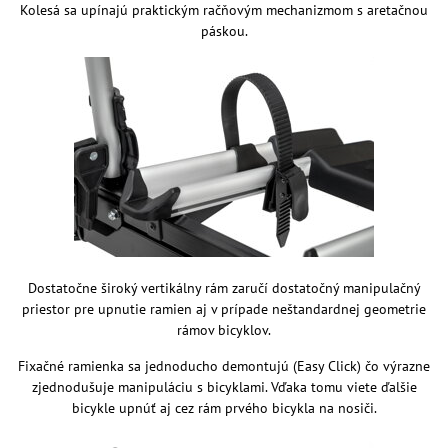
Kolesá sa upínajú praktickým račňovým mechanizmom s aretačnou
páskou.
Dostatočne široký vertikálny rám zaručí dostatočný manipulačný
priestor pre upnutie ramien aj v prípade neštandardnej geometrie
rámov bicyklov.
Fixačné ramienka sa jednoducho demontujú (Easy Click) čo výrazne
zjednodušuje manipuláciu s bicyklami. Vďaka tomu viete ďalšie
bicykle upnúť aj cez rám prvého bicykla na nosiči.