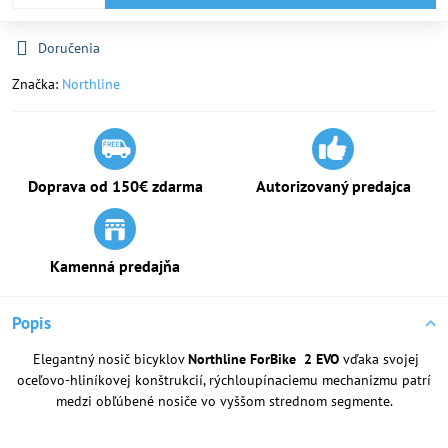
Doručenia
Značka:
Northline
Doprava od 150€ zdarma
Autorizovaný predajca
Kamenná predajňa
Popis
Elegantný nosič bicyklov
Northline ForBike 2 EVO
vďaka svojej
oceľovo-hliníkovej konštrukcií, rýchloupínaciemu mechanizmu patrí
medzi obľúbené nosiče vo vyššom strednom segmente.