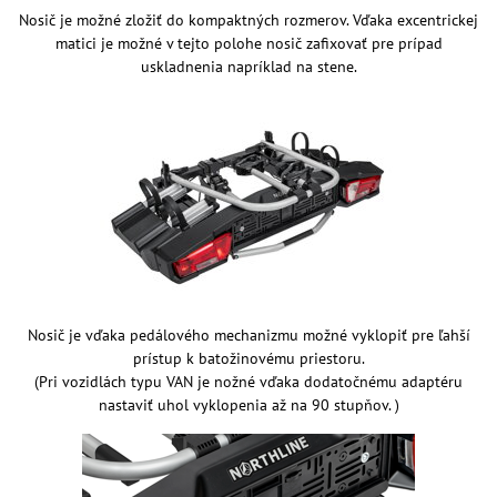
Nosič je možné zložiť do kompaktných rozmerov. Vďaka excentrickej
matici je možné v tejto polohe nosič zafixovať pre prípad
uskladnenia napríklad na stene.
Nosič je vďaka pedálového mechanizmu možné vyklopiť pre ľahší
prístup k batožinovému priestoru.
(Pri vozidlách typu VAN je nožné vďaka dodatočnému adaptéru
nastaviť uhol vyklopenia až na 90 stupňov. )