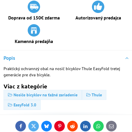
Doprava od 150€ zdarma
Autorizovaný predajca
Kamenná predajňa
Popis
Praktický ochrannzý obal na nosič bicyklov Thule EasyFold tretej
generácie pre dva bicykle.
Viac z kategórie
Nosiče bicyklov na ťažné zariadenie
Thule
EasyFold 3.0
Facebook
Twitter
Bluesky
Pinterest
Reddit
LinkedIn
WhatsApp
E-
mail