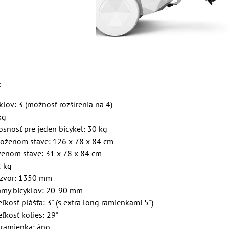
:
klov: 3 (možnosť rozšírenia na 4)
kg
snosť pre jeden bicykel: 30 kg
loženom stave: 126 x 78 x 84 cm
ženom stave: 31 x 78 x 84 cm
2 kg
ázvor: 1350 mm
ámy bicyklov: 20-90 mm
kosť plášťa: 3" (s extra long ramienkami 5")
ľkosť kolies: 29"
ramienka: áno