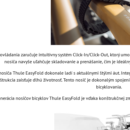
vládania zaručuje intuitívny systém Click-In/Click-Out, ktorý u
nosiča navyše uľahčuje skladovanie a prenášanie, čím je ideál
osiča Thule EasyFold dokonale ladí s aktuálnymi štýlmi áut. Integ
trukcia zaisťuje dlhú životnosť. Tento nosič je dokonalým spojením
bicyklovania.
enerácia nosičov bicyklov Thule EasyFold je vďaka konštrukčnej z