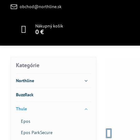
obchod@northline.sk
Nákupný košík
0 €
Kategórie
Northline
BuzzRack
Thule
Epos
Epos ParkSecure