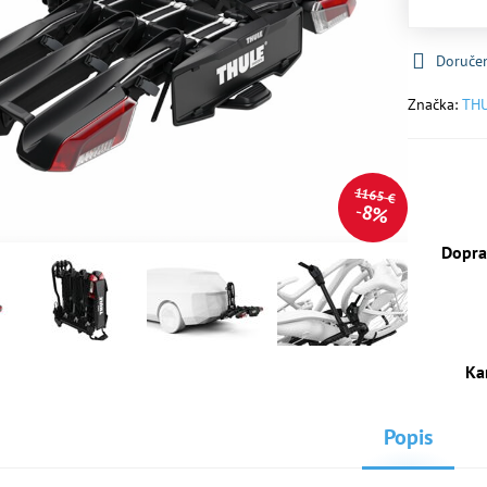
Doruče
Značka:
TH
1165 €
8%
Dopra
Ka
Popis