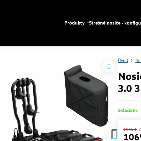
Produkty
Strešné nosiče - konfigu
Úvod
No
Nosi
3.0 
Skladom
1165 €
Z
106