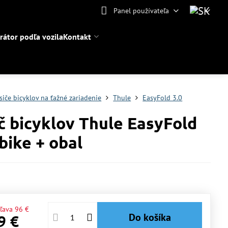
Panel používateľa
rátor podľa vozila
Kontakt
siče bicyklov na ťažné zariadenie
Thule
EasyFold 3.0
č bicyklov Thule EasyFold
3bike + obal
ľava
96 €
Do košíka
9 €