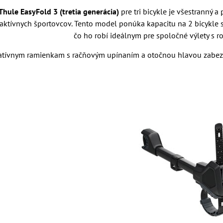
Thule EasyFold 3 (tretia generácia)
pre tri bicykle je všestranný 
 aktívnych športovcov. Tento model ponúka kapacitu na 2 bicykle
čo ho robí ideálnym pre spoločné výlety s ro
atívnym ramienkam s račňovým upínaním a otočnou hlavou zabe