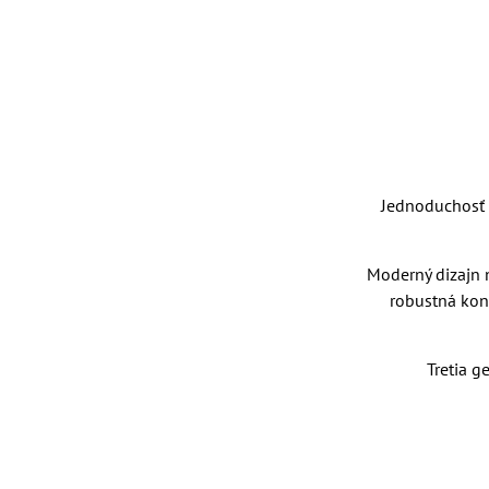
Jednoduchosť o
Moderný dizajn n
robustná konš
Tretia g