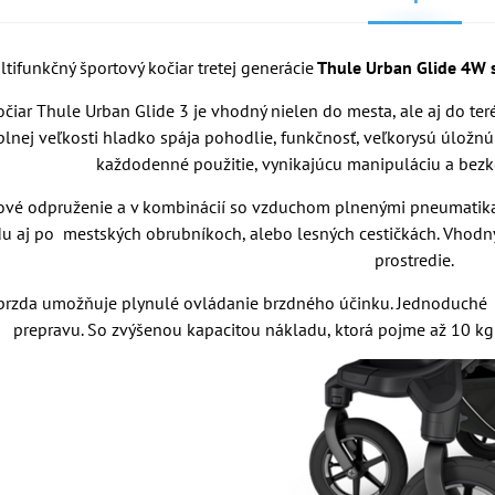
tifunkčný športový kočiar tretej generácie
Thule Urban Glide 4W 
čiar Thule Urban Glide 3 je vhodný nielen do mesta, ale aj do ter
plnej veľkosti hladko spája pohodlie, funkčnosť, veľkorysú úložn
každodenné použitie, vynikajúcu manipuláciu a be
ové odpruženie a v kombinácií so vzduchom plnenými pneumatikam
du aj po mestských obrubníkoch, alebo lesných cestičkách. Vhodný
prostredie.
brzda umožňuje plynulé ovládanie brzdného účinku. Jednoduché
prepravu. So zvýšenou kapacitou nákladu, ktorá pojme až 10 kg