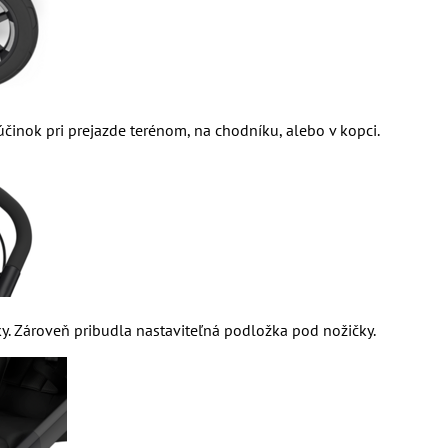
účinok pri prejazde terénom, na chodníku, alebo v kopci.
ky. Zároveň pribudla nastaviteľná podložka pod nožičky.