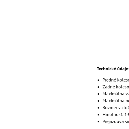
Technické údaje
Predné koles
Zadné koleso
Maximálna vá
Maximálna no
Rozmer v zlo
Hmotnosť: 1
Prejazdová š