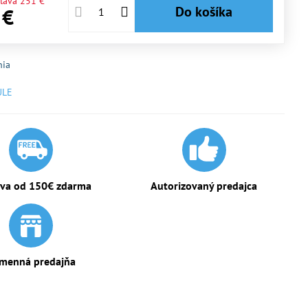
ľava
251 €
Do košíka
 €
nia
ULE
va od 150€ zdarma
Autorizovaný predajca
menná predajňa