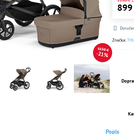
1150 €
Z
899
Doruče
Značka:
TH
1150 €
21%
Dopra
Ka
Popis