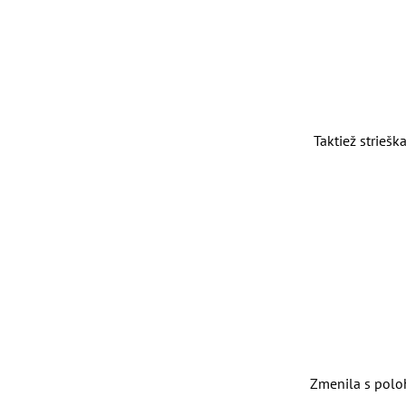
Taktiež strieš
Zmenila s poloh