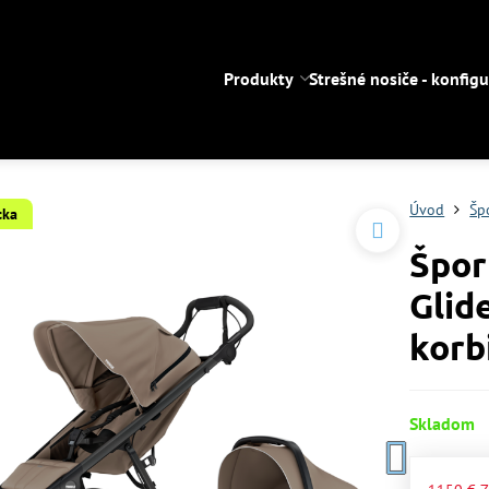
Produkty
Strešné nosiče - konfigu
Úvod
Šp
cka
Špor
Glid
korb
Skladom