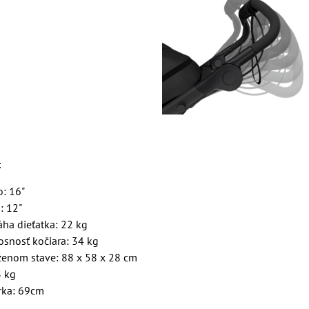
:
o: 16"
: 12"
ha dieťatka: 22 kg
snosť kočiara: 34 kg
ženom stave: 88 x 58 x 28 cm
3 kg
írka: 69cm