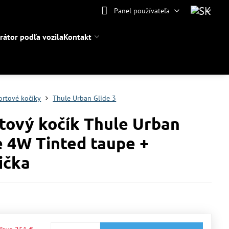
Panel používateľa
rátor podľa vozila
Kontakt
ortové kočíky
Thule Urban Glide 3
tový kočík Thule Urban
e 4W Tinted taupe +
ička