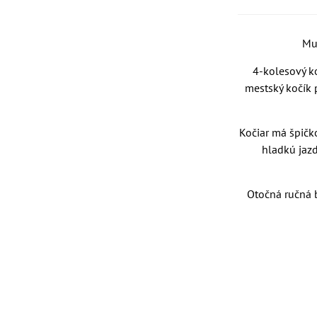
Mul
4-kolesový ko
mestský kočík 
Kočiar má špičk
hladkú jaz
Otočná ručná 