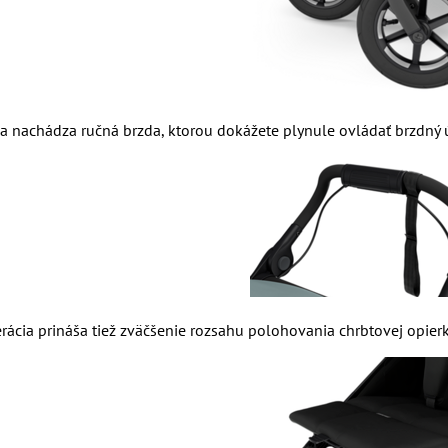
sa nachádza ručná brzda, ktorou dokážete plynule ovládať brzdný 
erácia prináša tiež zväčšenie rozsahu polohovania chrbtovej opier