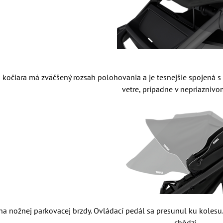
ka kočiara má zväčšený rozsah polohovania a je tesnejšie spojená
vetre, prípadne v nepriaznivo
a nožnej parkovacej brzdy. Ovládací pedál sa presunul ku kolesu.
chôdzi.