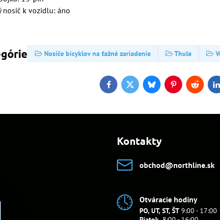
 nosič k vozidlu: áno
egórie
Nosiče bicyklov na ťažné zariadenie
Thule
V
Facebook
Twitter
Bluesky
Pinterest
Reddit
L
Kontakty
obchod​@northline​.sk
Otváracie hodiny
PO, UT, ST, ŠT
9:00 - 17:00
Piatok
8:00 - 16:00