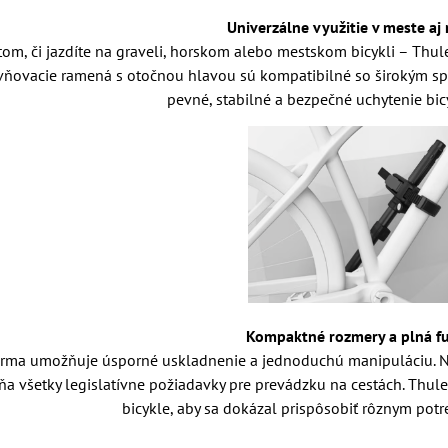
Univerzálne využitie v meste a
tom, či jazdíte na graveli, horskom alebo mestskom bicykli – Thu
vňovacie ramená s otočnou hlavou sú kompatibilné so širokým s
pevné, stabilné a bezpečné uchytenie bic
Kompaktné rozmery a plná f
orma umožňuje úsporné uskladnenie a jednoduchú manipuláciu. N
 všetky legislatívne požiadavky pre prevádzku na cestách. Thule Ve
bicykle, aby sa dokázal prispôsobiť rôznym pot