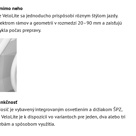
j mimo neho
le VeloLite sa jednoducho prispôsobí rôznym štýlom jazdy.
pektrom rámov a geometrií v rozmedzí 20–90 mm a zaisťujú
ykla počas prepravy.
unkčnosť
osič je vybavený integrovaným osvetlením a držiakom ŠPZ,
loLite je k dispozícii vo variantoch pre jeden, dva alebo tri
rebám a spôsobom využitia.