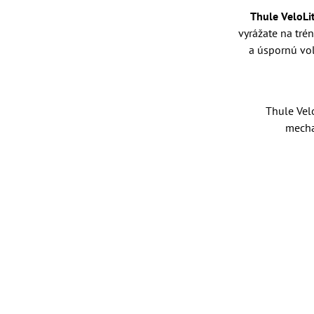
Thule VeloLi
vyrážate na tré
a úspornú voľ
Thule Velo
mecha