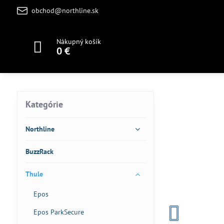
obchod@northline.sk
Nákupný košík
0 €
Kategórie
Northline
BuzzRack
Thule
Epos
Epos ParkSecure