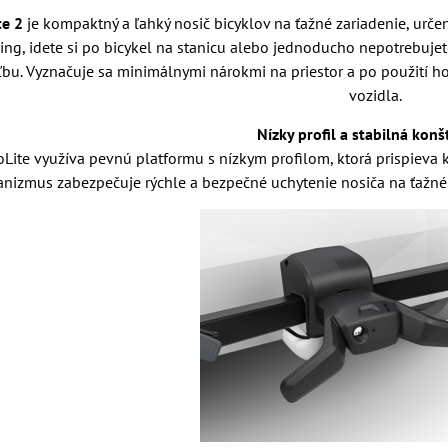
te 2
je kompaktný a ľahký nosič bicyklov na ťažné zariadenie, určen
ning, idete si po bicykel na stanicu alebo jednoducho nepotrebuje
bu. Vyznačuje sa minimálnymi nárokmi na priestor a po použití h
vozidla.
Nízky profil a stabilná konš
Lite využíva pevnú platformu s nízkym profilom, ktorá prispieva k
nizmus zabezpečuje rýchle a bezpečné uchytenie nosiča na ťažné 