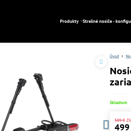
Produkty
Strešné nosiče - konfigu
Úvod
No
Nosi
zari
Skladom
509 €
Zľ
499