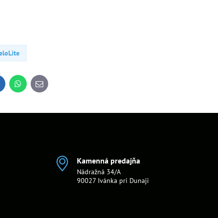
eloLite
inkedIn
WhatsApp
E-
mail
Kamenná predajňa
Nádražná 34/A
90027 Ivánka pri Dunaji