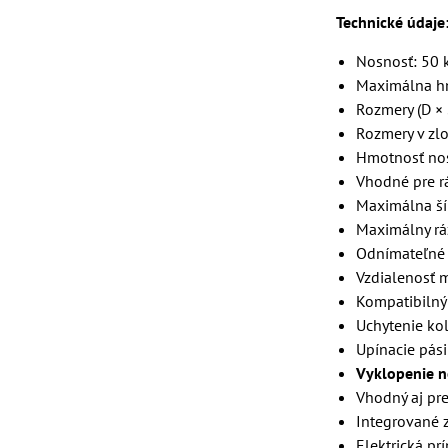
Technické údaje
Nosnosť: 50 
Maximálna hm
Rozmery (D × 
Rozmery v zlo
Hmotnosť nos
Vhodné pre 
Maximálna šír
Maximálny rá
Odnímateľné 
Vzdialenosť 
Kompatibilný
Uchytenie kol
Upínacie pás
Vyklopenie no
Vhodný aj pre
Integrované 
Elektrická pr