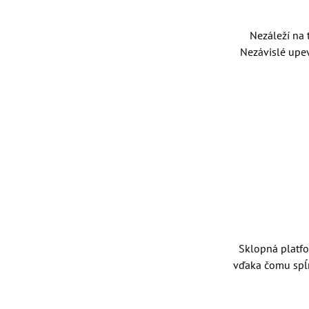
Nezáleží na 
Nezávislé upe
Sklopná platf
vďaka čomu spĺňa