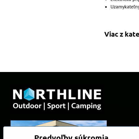
Uzamykateľný
Viac z kat
Predvoľby súkromia