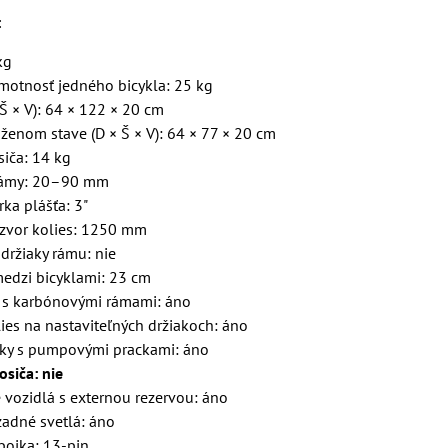
:
kg
otnosť jedného bicykla: 25 kg
Š × V): 64 × 122 × 20 cm
ženom stave (D × Š × V): 64 × 77 × 20 cm
iča: 14 kg
rámy: 20–90 mm
ka plášťa: 3"
zvor kolies: 1250 mm
držiaky rámu: nie
medzi bicyklami: 23 cm
 s karbónovými rámami: áno
ies na nastaviteľných držiakoch: áno
iky s pumpovými prackami: áno
siča: nie
 vozidlá s externou rezervou: áno
zadné svetlá: áno
ípojka: 13-pin