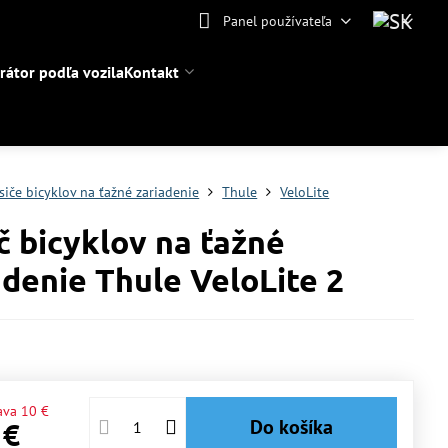
Panel používateľa
rátor podľa vozila
Kontakt
siče bicyklov na ťažné zariadenie
Thule
VeloLite
č bicyklov na ťažné
adenie Thule VeloLite 2
ava
10 €
Do košíka
 €