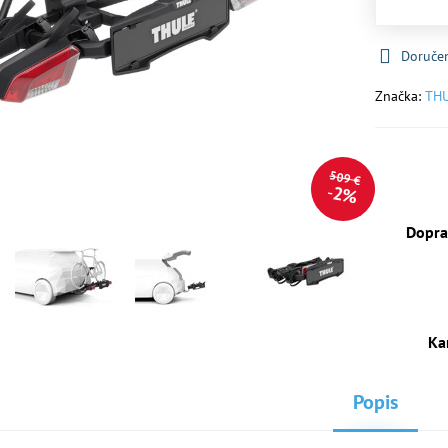
Doruče
Značka:
TH
509 €
2%
Dopra
Ka
Popis