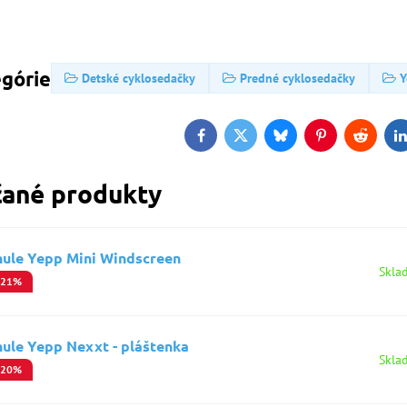
egórie
Detské cyklosedačky
Predné cyklosedačky
Y
Facebook
Twitter
Bluesky
Pinterest
Reddit
L
ané produkty
hule Yepp Mini Windscreen
Skla
-21%
hule Yepp Nexxt - pláštenka
Skla
-20%