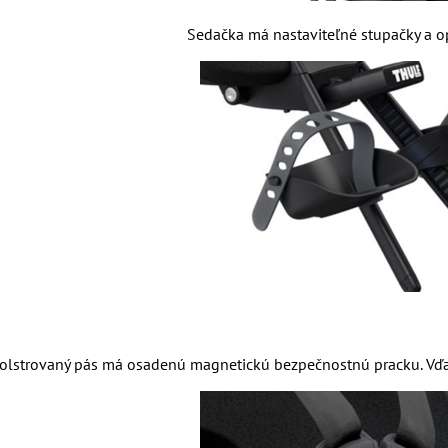
Sedačka má nastaviteľné stupačky a op
lstrovaný pás má osadenú magnetickú bezpečnostnú pracku. Vďaka 