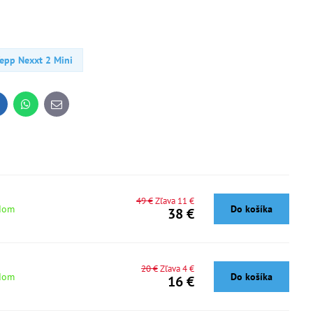
epp Nexxt 2 Mini
inkedIn
WhatsApp
E-
mail
49 €
Zľava 11 €
dom
Do košíka
38 €
20 €
Zľava 4 €
dom
Do košíka
16 €