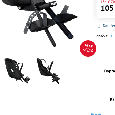
134 €
Zľ
105
Doruče
Značka:
TH
134 €
21%
Dopra
Ka
Popis