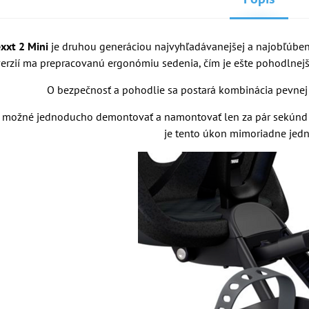
xxt 2 Mini
je druhou generáciou najvyhľadávanejšej a najobľúbene
erzií ma prepracovanú ergonómiu sedenia, čím je ešte pohodlnejšia
O bezpečnosť a pohodlie sa postará kombinácia pevnej
 možné jednoducho demontovať a namontovať len za pár sekúnd a
je tento úkon mimoriadne je