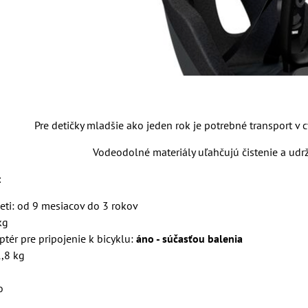
Pre detičky mladšie ako jeden rok je potrebné transport v
Vodeodolné materiály uľahčujú čistenie a udr
:
eti: od 9 mesiacov do 3 rokov
kg
tér pre pripojenie k bicyklu:
áno - súčasťou balenia
,8 kg
o