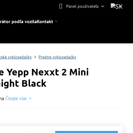
Panel používateľa
rátor podľa vozila
Kontakt
tské cyklosedačky
Predné cyklosedačky
e Yepp Nexxt 2 Mini
ight Black
rna
Čítajte viac