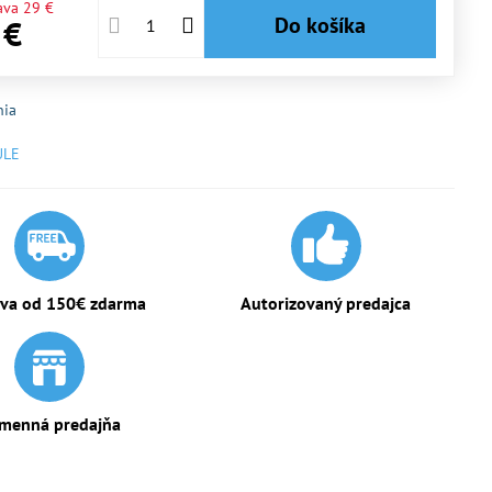
ava
29 €
Do košíka
 €
nia
ULE
va od 150€ zdarma
Autorizovaný predajca
menná predajňa