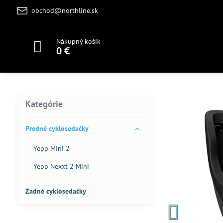
obchod@northline.sk
Nákupný košík
0 €
Kategórie
Predné cyklosedačky
Yepp Mini 2
Yepp Nexxt 2 Mini
Zadné cyklosedačky