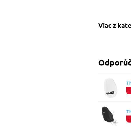
Viac z kat
Odporúč
T
T