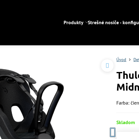
Produkty
Strešné nosiče - konfigu
Úvod
De
Thul
Midn
Farba: čie
Skladom