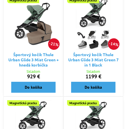
Magnetická pracka
Magnetická pracka
21%
14%
Športový kočík Thule
Športový kočík Thule
Urban Glide 3 Mist Green +
Urban Glide 3 Mist Green 7
hnedá korbička
in 1 Black
Skladom
Skladom
929 €
1199 €
Do košíka
Do košíka
Magnetická pracka
Magnetická pracka