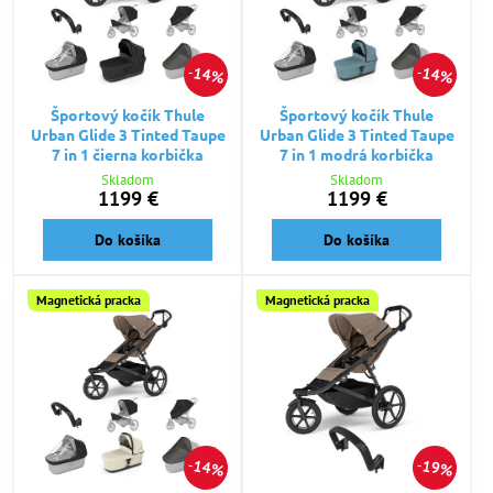
14%
14%
Športový kočík Thule
Športový kočík Thule
Urban Glide 3 Tinted Taupe
Urban Glide 3 Tinted Taupe
7 in 1 čierna korbička
7 in 1 modrá korbička
Skladom
Skladom
1199 €
1199 €
Do košíka
Do košíka
Magnetická pracka
Magnetická pracka
14%
19%