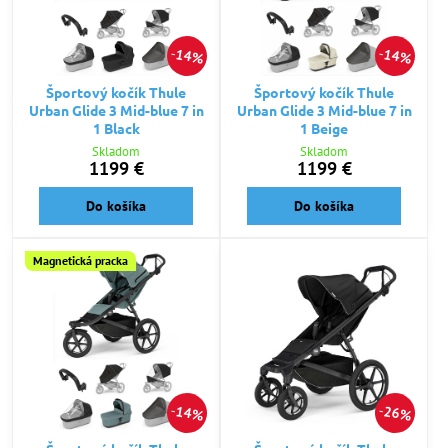
14%
14%
Športový kočík Thule
Športový kočík Thule
Urban Glide 3 Mid-blue 7 in
Urban Glide 3 Mid-blue 7 in
1 Black
1 Beige
Skladom
Skladom
1199 €
1199 €
Do košíka
Do košíka
Magnetická pracka
14%
26%