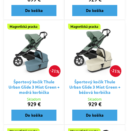
Do košíka
Do košíka
Magnetická pracka
Magnetická pracka
21%
21%
Športový kočík Thule
Športový kočík Thule
Urban Glide 3 Mist Green +
Urban Glide 3 Mist Green +
modrá korbička
béžová korbička
Skladom
Skladom
929 €
929 €
Do košíka
Do košíka