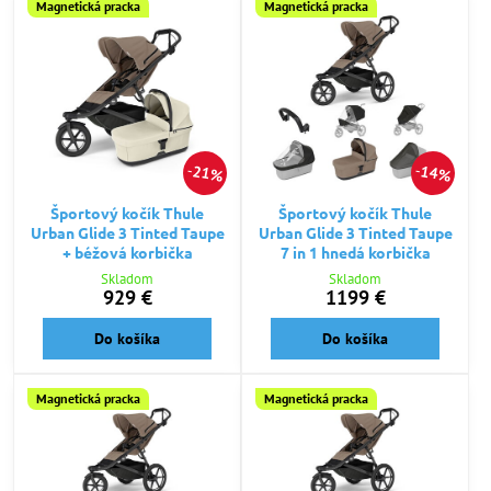
Magnetická pracka
Magnetická pracka
21%
14%
Športový kočík Thule
Športový kočík Thule
Urban Glide 3 Tinted Taupe
Urban Glide 3 Tinted Taupe
+ béžová korbička
7 in 1 hnedá korbička
Skladom
Skladom
929 €
1199 €
Do košíka
Do košíka
Magnetická pracka
Magnetická pracka