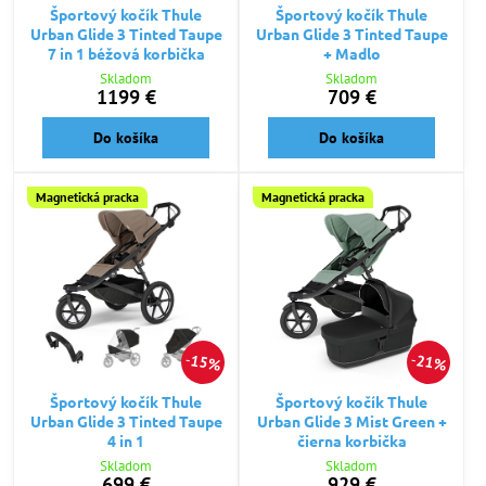
Športový kočík Thule
Športový kočík Thule
Urban Glide 3 Tinted Taupe
Urban Glide 3 Tinted Taupe
7 in 1 béžová korbička
+ Madlo
Skladom
Skladom
1199 €
709 €
Do košíka
Do košíka
Magnetická pracka
Magnetická pracka
15%
21%
Športový kočík Thule
Športový kočík Thule
Urban Glide 3 Tinted Taupe
Urban Glide 3 Mist Green +
4 in 1
čierna korbička
Skladom
Skladom
699 €
929 €