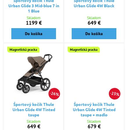
Športový kočík Thule
Športový kočík Thule
Urban Glide 3 Mid-blue 7 in
Urban Glide 4W Black
1 Blue
Skladom
Skladom
1199 €
649 €
Do košíka
Do košíka
Magnetická pracka
Magnetická pracka
26%
23%
Športový kočík Thule
Športový kočík Thule
Urban Glide 4W Tinted
Urban Glide 4W Tinted
taupe
taupe + madlo
Skladom
Skladom
649 €
679 €