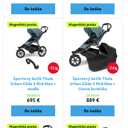
Do košíka
Do košíka
Magnetická pracka
Magnetická pracka
21%
24%
Športový kočík Thule
Športový kočík Thule
Urban Glide 3 Mid-blue +
Urban Glide 3 Mid-blue +
madlo
čierna korbička
Skladom
Skladom
695 €
889 €
Do košíka
Do košíka
Magnetická pracka
Magnetická pracka