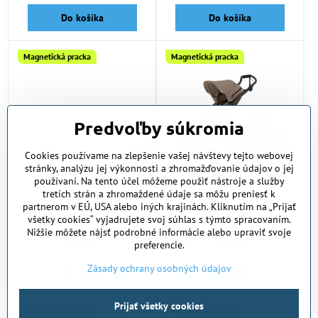
Do košíka
Do košíka
Magnetická pracka
Magnetická pracka
Predvoľby súkromia
Cookies používame na zlepšenie vašej návštevy tejto webovej
24%
21%
stránky, analýzu jej výkonnosti a zhromažďovanie údajov o jej
používaní. Na tento účel môžeme použiť nástroje a služby
Športový kočík Thule
Športový kočík Thule
tretích strán a zhromaždené údaje sa môžu preniesť k
Urban Glide 4W Tinted
Urban Glide 4W Tinted
partnerom v EÚ, USA alebo iných krajinách. Kliknutím na „Prijať
taupe 4 in 1
taupe + korbička
všetky cookies“ vyjadrujete svoj súhlas s týmto spracovaním.
Nižšie môžete nájsť podrobné informácie alebo upraviť svoje
Skladom
Skladom
749 €
899 €
preferencie.
Zásady ochrany osobných údajov
Do košíka
Do košíka
Prijať všetky cookies
Magnetická pracka
Magnetická pracka