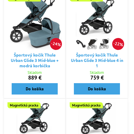
24%
22%
Športový kočík Thule
Športový kočík Thule
Urban Glide 3 Mid-blue +
Urban Glide 3 Mid-blue 4 in
modrá korbička
1
Skladom
Skladom
889 €
759 €
Do košíka
Do košíka
Magnetická pracka
Magnetická pracka