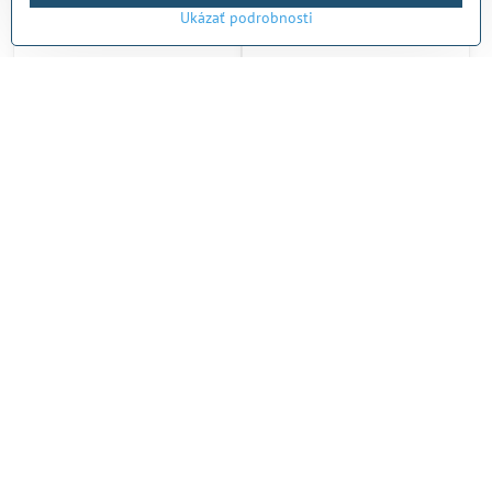
Ukázať podrobnosti
21%
21%
Športový kočík Thule
Športový kočík Thule
Urban Glide 4W Tinted
Urban Glide 4W Tinted
taupe 7 in 1
taupe 7 in 1 Black
Skladom
Skladom
1079 €
1079 €
Do košíka
Do košíka