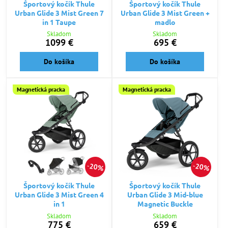
Športový kočík Thule
Športový kočík Thule
Urban Glide 3 Mist Green 7
Urban Glide 3 Mist Green +
in 1 Taupe
madlo
Skladom
Skladom
1099 €
695 €
Do košíka
Do košíka
Magnetická pracka
Magnetická pracka
20%
20%
Športový kočík Thule
Športový kočík Thule
Urban Glide 3 Mist Green 4
Urban Glide 3 Mid-blue
in 1
Magnetic Buckle
Skladom
Skladom
775 €
659 €