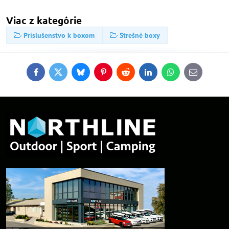
Viac z kategórie
Príslušenstvo k boxom
Strešné boxy
Facebook
Twitter
Bluesky
Pinterest
Reddit
LinkedIn
WhatsApp
E-
mail