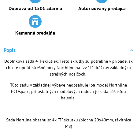
Doprava od 150€ zdarma
Autorizovaný predajca
Kamenná predajňa
Popis
Doplnková sada 4 T-skrutiek. Tieto skrutky sú potrebné v prípade, ak
chcete upnúť strešné boxy Northline na tzv. "T" drážkuv základných
strešných nosičoch.
Túto sadu v základnej výbave neobsahuje iba model Northline
ECOspace, pri ostatných modelových radoch je sada súšasťou
balenia.
Sada Nortline obsahuje: 4x "T" skrutku (plocha 20x40mm, závitnica
M8)