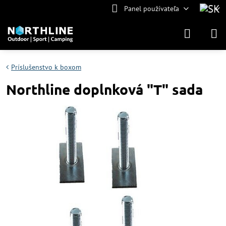
Panel používateľa
Príslušenstvo k boxom
Northline doplnková "T" sada