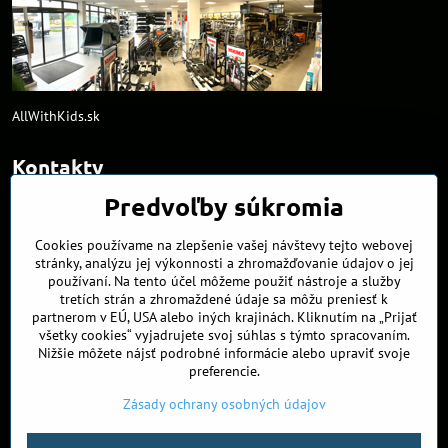
AllWithKids.sk
Kontakty
Predvoľby súkromia
info​@northline​.sk
Cookies používame na zlepšenie vašej návštevy tejto webovej
+421 902 255 255
stránky, analýzu jej výkonnosti a zhromažďovanie údajov o jej
používaní. Na tento účel môžeme použiť nástroje a služby
Kamenná predajňa
tretích strán a zhromaždené údaje sa môžu preniesť k
Nádražná 34/A
partnerom v EÚ, USA alebo iných krajinách. Kliknutím na „Prijať
90027 Ivánka pri Dunaji
všetky cookies“ vyjadrujete svoj súhlas s týmto spracovaním.
Nižšie môžete nájsť podrobné informácie alebo upraviť svoje
Otváracie hodiny
preferencie.
PO, UT, ST, ŠT
9:00 - 17:00
Piatok
8:00 - 16:00
Zásady ochrany osobných údajov