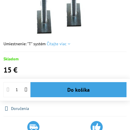
Umiestnenie: "T" systém
Čítajte viac
Skladom
15 €
Do košíka
Doručenia