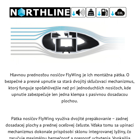
Hlavnou prednosťou nosičov FlyWing je ich montážna pätka. O
bezpečné a presné upnutie sa stará dvojitý skľučovací mechanizmus,
ktorý funguje spoľahlivejšie než pri jednoduchších nosičoch, kde
upnutie zabezpečuje len jedna klempa s pasívnou dosadacou
plochou.
Pätka nosičov FlyWing využíva dvojité prepákovanie – zadnej
dosadacej plochy a prednej oceľovej čeľuste. Vďaka tomu sa upínací
mechanizmus dokonale prispôsobí sklonu integrovanej lyžiny, čo
zaručuje maximálnu bezpečnosť a presnosť uchytenia. Vonkajšia