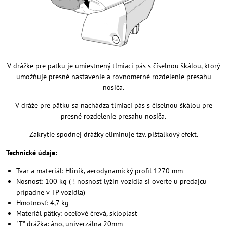
V drážke pre pätku je umiestnený tlmiaci pás s číselnou škálou, ktorý
umožňuje presné nastavenie a rovnomerné rozdelenie presahu
nosiča.
V dráže pre pätku sa nachádza tlmiaci pás s číselnou škálou pre
presné rozdelenie presahu nosiča.
Zakrytie spodnej drážky eliminuje tzv. píšťalkový efekt.
Technické údaje:
Tvar a materiál: Hliník, aerodynamický profil 1270 mm
Nosnosť: 100 kg ( ! nosnosť lyžín vozidla si overte u predajcu
prípadne v TP vozidla)
Hmotnosť: 4,7 kg
Materiál pätky: oceľové črevá, skloplast
"T" drážka: áno, univerzálna 20mm