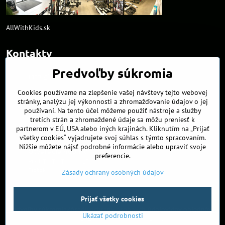
AllWithKids.sk
Kontakty
Predvoľby súkromia
info​@northline​.sk
Cookies používame na zlepšenie vašej návštevy tejto webovej
+421 902 255 255
stránky, analýzu jej výkonnosti a zhromažďovanie údajov o jej
používaní. Na tento účel môžeme použiť nástroje a služby
Kamenná predajňa
tretích strán a zhromaždené údaje sa môžu preniesť k
Nádražná 34/A
partnerom v EÚ, USA alebo iných krajinách. Kliknutím na „Prijať
90027 Ivánka pri Dunaji
všetky cookies“ vyjadrujete svoj súhlas s týmto spracovaním.
Nižšie môžete nájsť podrobné informácie alebo upraviť svoje
Otváracie hodiny
preferencie.
PO, UT, ST, ŠT
9:00 - 17:00
Piatok
8:00 - 16:00
Zásady ochrany osobných údajov
©
2026
Copyright
Prijať všetky cookies
Predvoľby súkromia
Zásady ochrany osobných údajov
Stav objednávky
Ukázať podrobnosti
Vytvorené pomocou:
BiznisWeb.sk