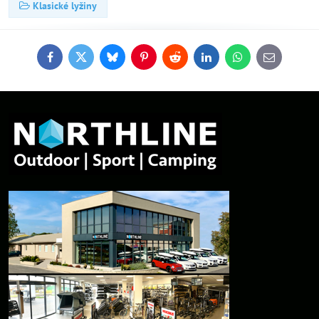
Klasické lyžiny
Facebook
Twitter
Bluesky
Pinterest
Reddit
LinkedIn
WhatsApp
E-
mail