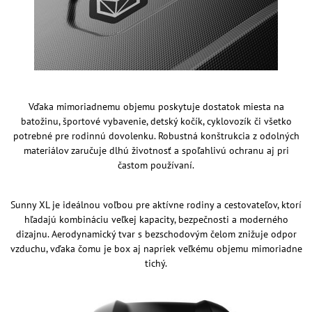
Vďaka mimoriadnemu objemu poskytuje dostatok miesta na
batožinu, športové vybavenie, detský kočík, cyklovozík či všetko
potrebné pre rodinnú dovolenku. Robustná konštrukcia z odolných
materiálov zaručuje dlhú životnosť a spoľahlivú ochranu aj pri
častom používaní.
Sunny XL je ideálnou voľbou pre aktívne rodiny a cestovateľov, ktorí
hľadajú kombináciu veľkej kapacity, bezpečnosti a moderného
dizajnu. Aerodynamický tvar s bezschodovým čelom znižuje odpor
vzduchu, vďaka čomu je box aj napriek veľkému objemu mimoriadne
tichý.