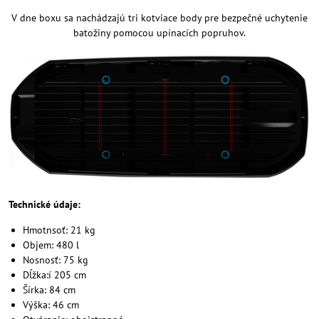
V dne boxu sa nachádzajú tri kotviace body pre bezpečné uchytenie
batožiny pomocou upínacích popruhov.
Technické údaje:
Hmotnsoť: 21 kg
Objem: 480 l
Nosnosť: 75 kg
Dĺžka:í 205 cm
Šírka: 84 cm
Výška: 46 cm