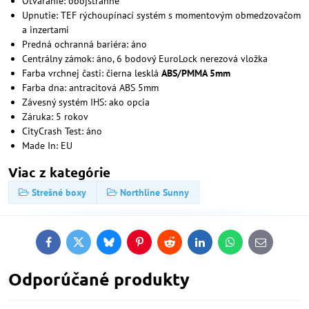
Otváranie: obojstranné
Upnutie: TEF rýchoupínací systém s momentovým obmedzovačom
a inzertami
Predná ochranná bariéra: áno
Centrálny zámok: áno, 6 bodový EuroLock nerezová vložka
Farba vrchnej časti: čierna lesklá
ABS/PMMA 5mm
Farba dna: antracitová ABS 5mm
Závesný systém IHS: ako opcia
Záruka: 5 rokov
CityCrash Test: áno
Made In: EU
Viac z kategórie
Strešné boxy
Northline Sunny
Facebook
Twitter
Bluesky
Pinterest
Reddit
LinkedIn
WhatsApp
E-
mail
Odporúčané produkty