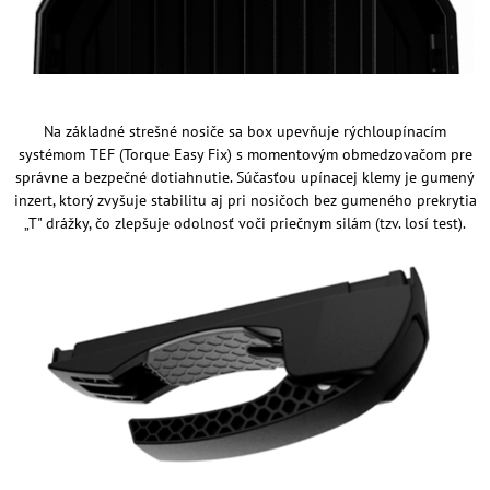
Na základné strešné nosiče sa box upevňuje rýchloupínacím
systémom TEF (Torque Easy Fix) s momentovým obmedzovačom pre
správne a bezpečné dotiahnutie. Súčasťou upínacej klemy je gumený
inzert, ktorý zvyšuje stabilitu aj pri nosičoch bez gumeného prekrytia
„T" drážky, čo zlepšuje odolnosť voči priečnym silám (tzv. losí test).